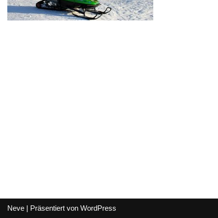
Neve
| Präsentiert von
WordPress