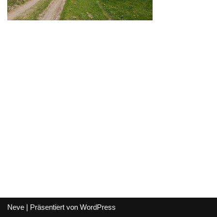
Neve
| Präsentiert von
WordPress