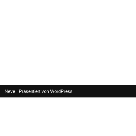
Neve
| Präsentiert von
WordPress